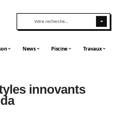
son
News
Piscine
Travaux
tyles innovants
nda