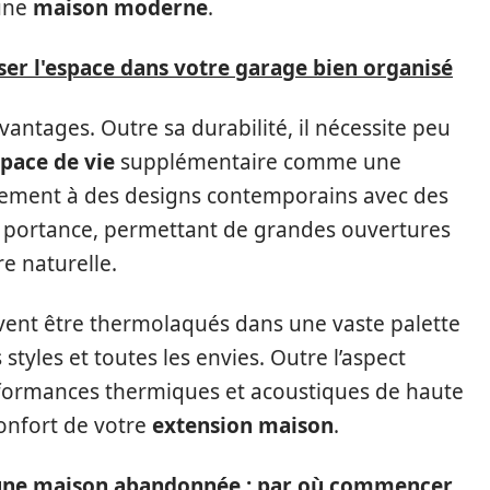
 une
maison moderne
.
er l'espace dans votre garage bien organisé
ntages. Outre sa durabilité, il nécessite peu
pace de vie
supplémentaire comme une
itement à des designs contemporains avec des
de portance, permettant de grandes ouvertures
re naturelle.
ent être thermolaqués dans une vaste palette
 styles et toutes les envies. Outre l’aspect
formances thermiques et acoustiques de haute
confort de votre
extension maison
.
une maison abandonnée : par où commencer