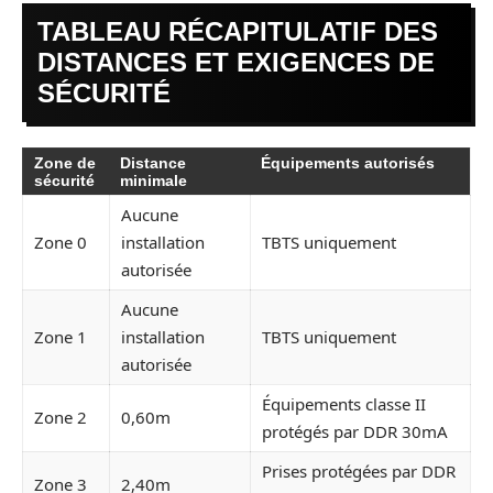
TABLEAU RÉCAPITULATIF DES
DISTANCES ET EXIGENCES DE
SÉCURITÉ
Zone de
Distance
Équipements autorisés
sécurité
minimale
Aucune
Zone 0
installation
TBTS uniquement
autorisée
Aucune
Zone 1
installation
TBTS uniquement
autorisée
Équipements classe II
Zone 2
0,60m
protégés par DDR 30mA
Prises protégées par DDR
Zone 3
2,40m