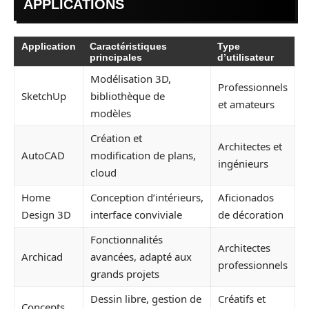
APPLICATIONS
Application
Caractéristiques
Type
principales
d’utilisateur
Modélisation 3D,
Professionnels
SketchUp
bibliothèque de
et amateurs
modèles
Création et
Architectes et
AutoCAD
modification de plans,
ingénieurs
cloud
Home
Conception d’intérieurs,
Aficionados
Design 3D
interface conviviale
de décoration
Fonctionnalités
Architectes
Archicad
avancées, adapté aux
professionnels
grands projets
Dessin libre, gestion de
Créatifs et
Concepts