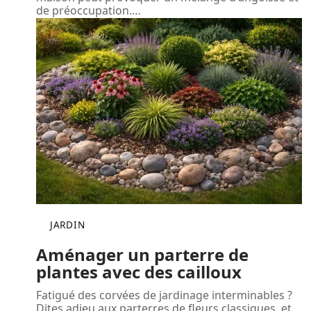
de préoccupation.
…
JARDIN
Aménager un parterre de
plantes avec des cailloux
Fatigué des corvées de jardinage interminables ?
Dites adieu aux parterres de fleurs classiques, et