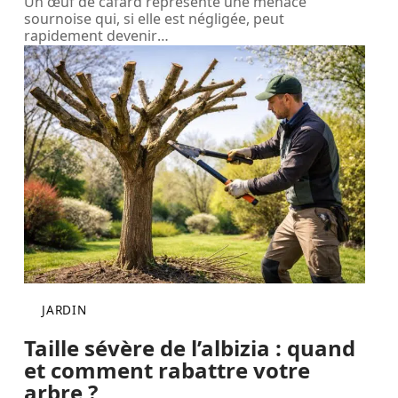
Un œuf de cafard représente une menace
sournoise qui, si elle est négligée, peut
rapidement devenir
…
JARDIN
Taille sévère de l’albizia : quand
et comment rabattre votre
arbre ?