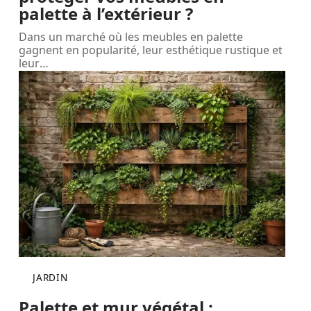
palette à l’extérieur ?
Dans un marché où les meubles en palette
gagnent en popularité, leur esthétique rustique et
leur
…
JARDIN
Palette et mur végétal :